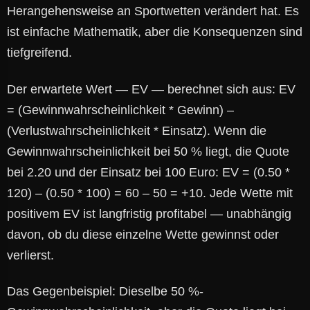
Herangehensweise an Sportwetten verändert hat. Es
ist einfache Mathematik, aber die Konsequenzen sind
tiefgreifend.
Der erwartete Wert — EV — berechnet sich aus: EV
= (Gewinnwahrscheinlichkeit * Gewinn) –
(Verlustwahrscheinlichkeit * Einsatz). Wenn die
Gewinnwahrscheinlichkeit bei 50 % liegt, die Quote
bei 2.20 und der Einsatz bei 100 Euro: EV = (0.50 *
120) – (0.50 * 100) = 60 – 50 = +10. Jede Wette mit
positivem EV ist langfristig profitabel — unabhängig
davon, ob du diese einzelne Wette gewinnst oder
verlierst.
Das Gegenbeispiel: Dieselbe 50 %-