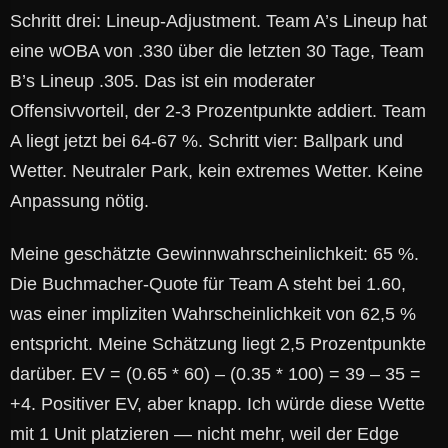
Schritt drei: Lineup-Adjustment. Team A’s Lineup hat
eine wOBA von .330 über die letzten 30 Tage, Team
B’s Lineup .305. Das ist ein moderater
Offensivvorteil, der 2-3 Prozentpunkte addiert. Team
A liegt jetzt bei 64-67 %. Schritt vier: Ballpark und
Wetter. Neutraler Park, kein extremes Wetter. Keine
Anpassung nötig.
Meine geschätzte Gewinnwahrscheinlichkeit: 65 %.
Die Buchmacher-Quote für Team A steht bei 1.60,
was einer impliziten Wahrscheinlichkeit von 62,5 %
entspricht. Meine Schätzung liegt 2,5 Prozentpunkte
darüber. EV = (0.65 * 60) – (0.35 * 100) = 39 – 35 =
+4. Positiver EV, aber knapp. Ich würde diese Wette
mit 1 Unit platzieren — nicht mehr, weil der Edge