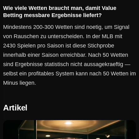
Wie viele Wetten braucht man, damit Value
Betting messbare Ergebnisse liefert?
Mindestens 200-300 Wetten sind noetig, um Signal
von Rauschen zu unterscheiden. In der MLB mit
2430 Spielen pro Saison ist diese Stichprobe
innerhalb einer Saison erreichbar. Nach 50 Wetten
sind Ergebnisse statistisch nicht aussagekraeftig —
selbst ein profitables System kann nach 50 Wetten im
Minus liegen.
Artikel