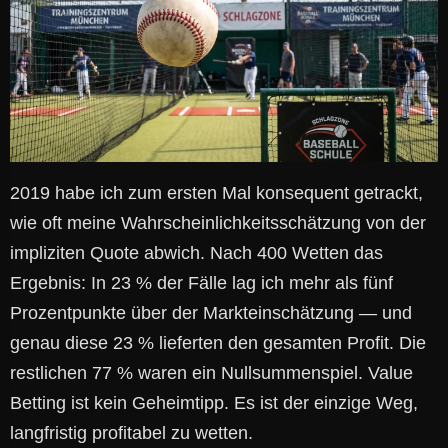
2019 habe ich zum ersten Mal konsequent getrackt,
wie oft meine Wahrscheinlichkeitsschätzung von der
impliziten Quote abwich. Nach 400 Wetten das
Ergebnis: In 23 % der Fälle lag ich mehr als fünf
Prozentpunkte über der Markteinschätzung — und
genau diese 23 % lieferten den gesamten Profit. Die
restlichen 77 % waren ein Nullsummenspiel. Value
Betting ist kein Geheimtipp. Es ist der einzige Weg,
langfristig profitabel zu wetten.