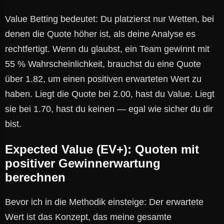
Value Betting bedeutet: Du platzierst nur Wetten, bei
denen die Quote höher ist, als deine Analyse es
rechtfertigt. Wenn du glaubst, ein Team gewinnt mit
55 % Wahrscheinlichkeit, brauchst du eine Quote
über 1.82, um einen positiven erwarteten Wert zu
haben. Liegt die Quote bei 2.00, hast du Value. Liegt
sie bei 1.70, hast du keinen — egal wie sicher du dir
bist.
Expected Value (EV+): Quoten mit
positiver Gewinnerwartung
berechnen
Bevor ich in die Methodik einsteige: Der erwartete
Wert ist das Konzept, das meine gesamte