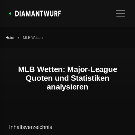
Heim
/
MLB Wetten
MLB Wetten: Major-League
Quoten und Statistiken
analysieren
Inhaltsverzeichnis