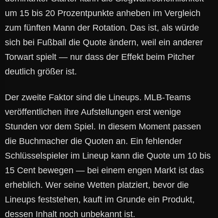
um 15 bis 20 Prozentpunkte anheben im Vergleich
zum fünften Mann der Rotation. Das ist, als würde
sich bei Fußball die Quote ändern, weil ein anderer
Torwart spielt — nur dass der Effekt beim Pitcher
deutlich größer ist.
Der zweite Faktor sind die Lineups. MLB-Teams
veröffentlichen ihre Aufstellungen erst wenige
Stunden vor dem Spiel. In diesem Moment passen
die Buchmacher die Quoten an. Ein fehlender
Schlüsselspieler im Lineup kann die Quote um 10 bis
15 Cent bewegen — bei einem engen Markt ist das
erheblich. Wer seine Wetten platziert, bevor die
Lineups feststehen, kauft im Grunde ein Produkt,
dessen Inhalt noch unbekannt ist.