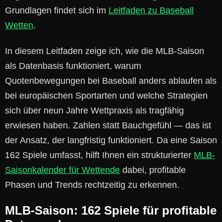
Grundlagen findet sich im
Leitfaden zu Baseball
Wetten
.
In diesem Leitfaden zeige ich, wie die MLB-Saison
als Datenbasis funktioniert, warum
Quotenbewegungen bei Baseball anders ablaufen als
bei europäischen Sportarten und welche Strategien
sich über neun Jahre Wettpraxis als tragfähig
erwiesen haben. Zahlen statt Bauchgefühl — das ist
der Ansatz, der langfristig funktioniert.
Da eine Saison
162 Spiele umfasst, hilft Ihnen ein strukturierter
MLB-
Saisonkalender für Wettende
dabei, profitable
Phasen und Trends rechtzeitig zu erkennen.
MLB-Saison: 162 Spiele für profitable