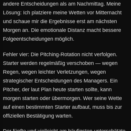
andere Entscheidungen als am Nachmittag. Meine
Lösung: Ich platziere meine Wetten vor Mitternacht
und schaue mir die Ergebnisse erst am nächsten
Morgen an. Die emotionale Distanz macht bessere
Folgeentscheidungen möglich.
Fehler vier: Die Pitching-Rotation nicht verfolgen.
Starter werden regelmäßig verschoben — wegen
Regen, wegen leichter Verletzungen, wegen
strategischer Entscheidungen des Managers. Ein
Pitcher, der laut Plan heute starten sollte, kann
morgen starten oder übermorgen. Wer seine Wette
auf einen bestimmten Starter aufbaut, muss bis zur
offiziellen Bestätigung warten.