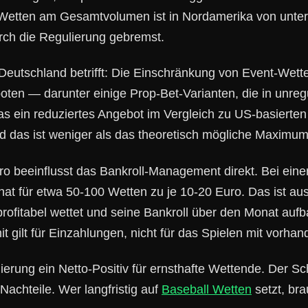
e-Wetten am Gesamtvolumen ist in Nordamerika von unte
rch die Regulierung gebremst.
 Deutschland betrifft: Die Einschränkung von Event-Wet
ten — darunter einige Prop-Bet-Varianten, die in unreg
das ein reduziertes Angebot im Vergleich zu US-basiert
nd das ist weniger als das theoretisch mögliche Maximum
o beeinflusst das Bankroll-Management direkt. Bei eine
t für etwa 50-100 Wetten zu je 10-20 Euro. Das ist ausr
 profitabel wettet und seine Bankroll über den Monat a
it gilt für Einzahlungen, nicht für das Spielen mit vorh
ierung ein Netto-Positiv für ernsthafte Wettende. Der Sc
achteile. Wer langfristig auf
Baseball Wetten
setzt, br