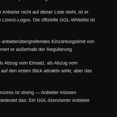
Anbieter nicht auf dieser Liste steht, ist er
Lizenz-Logos. Die offizielle GGL-Whitelist ist
 anbieterübergreifendes Einzahlungslimit von
riert er außerhalb der Regulierung.
als Abzug vom Einsatz, als Abzug vom
f den ersten Blick attraktiv wirkt, aber das
rozess ist streng — Anbieter müssen
edeutet das: Ein GGL-lizenzierter Anbieter