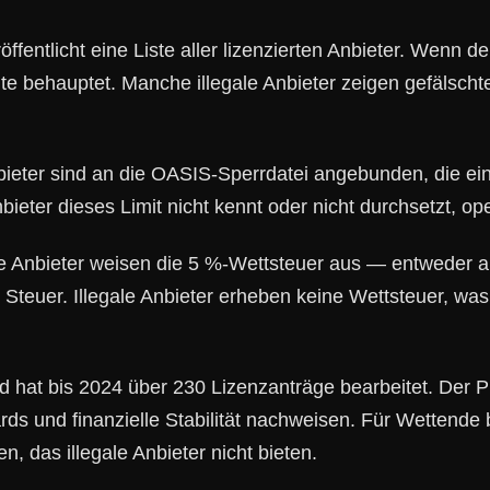
entlicht eine Liste aller lizenzierten Anbieter. Wenn der 
 behauptet. Manche illegale Anbieter zeigen gefälschte 
eter sind an die OASIS-Sperrdatei angebunden, die ein
eter dieses Limit nicht kennt oder nicht durchsetzt, ope
le Anbieter weisen die 5 %-Wettsteuer aus — entweder 
uer. Illegale Anbieter erheben keine Wettsteuer, was au
 hat bis 2024 über 230 Lizenzanträge bearbeitet. Der P
 und finanzielle Stabilität nachweisen. Für Wettende b
, das illegale Anbieter nicht bieten.