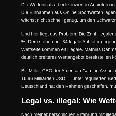
Die Wetteinsätze bei lizenzierten Anbietern i
Die Einnahmen aus Online-Sportwetten lagen b
wächst nicht schnell genug, um den Schwarz
Und hier liegt das Problem: Die Zahl illegale
%. Dem stehen nur 34 legale Anbieter gegenübe
Wettseite kommen elf illegale. Mathias Dahms,
deutlich breiteres Wettangebot bereitstellen
Bill Miller, CEO der American Gaming Associa
16,96 Milliarden USD — unter regulierten Bed
Deutschland hat den Rahmen geschaffen, muss 
Legal vs. illegal: Wie We
Nach meiner persönlichen Erfahrung mit illeg