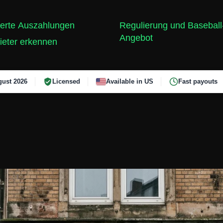
ierte Auszahlungen
Regulierung und Baseball
Angebot
bieter erkennen
ust 2026
Licensed
Available in US
Fast payouts