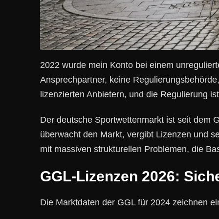
2022 wurde mein Konto bei einem unreguliert
Ansprechpartner, keine Regulierungsbehörde,
lizenzierten Anbietern, und die Regulierung i
Der deutsche Sportwettenmarkt ist seit dem 
überwacht den Markt, vergibt Lizenzen und s
mit massiven strukturellen Problemen, die Bas
GGL-Lizenzen 2026: Siche
Die Marktdaten der GGL für 2024 zeichnen ein 