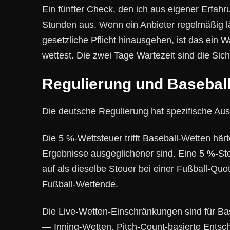
Ein fünfter Check, den ich aus eigener Erfah
Stunden aus. Wenn ein Anbieter regelmäßig län
gesetzliche Pflicht hinausgehen, ist das ein 
wettest. Die zwei Tage Wartezeit sind die Sich
Regulierung und Basebal
Die deutsche Regulierung hat spezifische Au
Die 5 %-Wettsteuer trifft Baseball-Wetten här
Ergebnisse ausgeglichener sind. Eine 5 %-Ste
auf als dieselbe Steuer bei einer Fußball-Quo
Fußball-Wettende.
Die Live-Wetten-Einschränkungen sind für Bas
— Inning-Wetten, Pitch-Count-basierte Entsch