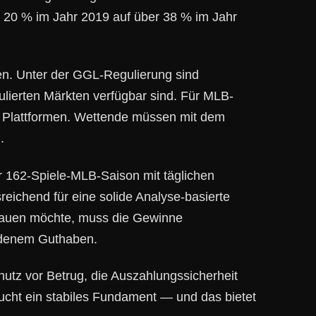
r 20 % im Jahr 2019 auf über 38 % im Jahr
ten. Unter der GGL-Regulierung sind
ulierten Märkten verfügbar sind. Für MLB-
en Plattformen. Wettende müssen mit dem
.
r 162-Spiele-MLB-Saison mit täglichen
eichend für eine solide Analyse-basierte
ufbauen möchte, muss die Gewinne
andenem Guthaben.
hutz vor Betrug, die Auszahlungssicherheit
aucht ein stabiles Fundament — und das bietet