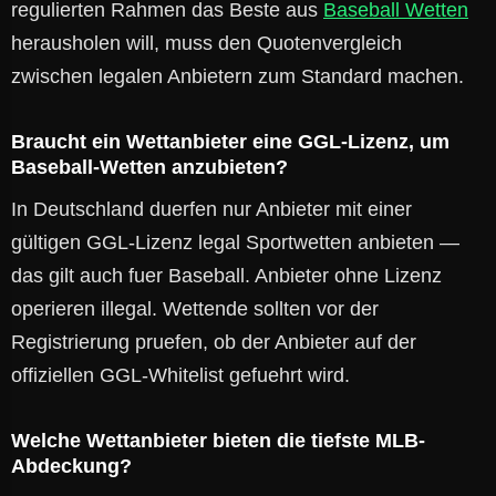
regulierten Rahmen das Beste aus
Baseball Wetten
herausholen will, muss den Quotenvergleich
zwischen legalen Anbietern zum Standard machen.
Braucht ein Wettanbieter eine GGL-Lizenz, um
Baseball-Wetten anzubieten?
In Deutschland duerfen nur Anbieter mit einer
gültigen GGL-Lizenz legal Sportwetten anbieten —
das gilt auch fuer Baseball. Anbieter ohne Lizenz
operieren illegal. Wettende sollten vor der
Registrierung pruefen, ob der Anbieter auf der
offiziellen GGL-Whitelist gefuehrt wird.
Welche Wettanbieter bieten die tiefste MLB-
Abdeckung?