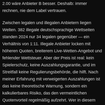
2.00 wäre Anbieter B besser. Deshalb: immer
rechnen, nie dem Label vertrauen.
Zwischen legalen und illegalen Anbietern liegen
Welten. 382 illegale deutschsprachige Wettseiten
standen 2024 nur 34 legalen gegenüber — ein
Verhältnis von 1:11. Illegale Anbieter locken mit
höheren Quoten, breiterem Live-Wetten-Angebot und
fehlender Wettsteuer. Aber der Preis ist real: kein
Spielerschutz, keine Auszahlungsgarantie, und im
Streitfall keine Regulierungsbehörde, die hilft. Nach
meiner Erfahrung mit verweigerten Auszahlungen ist
das keine theoretische Warnung, sondern ein
kalkulierbares Risiko, das den vermeintlichen
Quotenvorteil regelmäßig aufzehrt. Wer in diesem