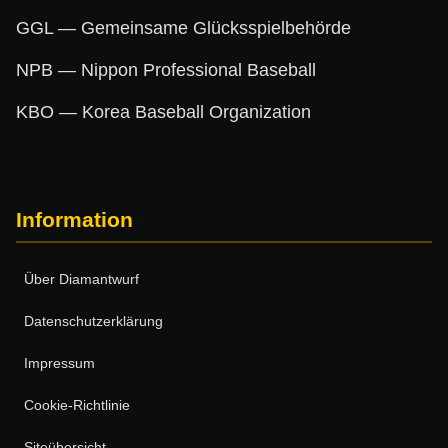
GGL — Gemeinsame Glücksspielbehörde
NPB — Nippon Professional Baseball
KBO — Korea Baseball Organization
Information
Über Diamantwurf
Datenschutzerklärung
Impressum
Cookie-Richtlinie
Siteübersicht