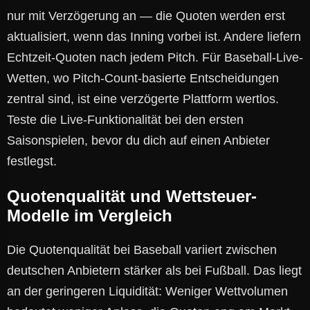
nur mit Verzögerung an — die Quoten werden erst
aktualisiert, wenn das Inning vorbei ist. Andere liefern
Echtzeit-Quoten nach jedem Pitch. Für Baseball-Live-
Wetten, wo Pitch-Count-basierte Entscheidungen
zentral sind, ist eine verzögerte Plattform wertlos.
Teste die Live-Funktionalität bei den ersten
Saisonspielen, bevor du dich auf einen Anbieter
festlegst.
Quotenqualität und Wettsteuer-
Modelle im Vergleich
Die Quotenqualität bei Baseball variiert zwischen
deutschen Anbietern stärker als bei Fußball. Das liegt
an der geringeren Liquidität: Weniger Wettvolumen