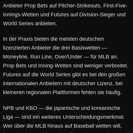
Anbieter Prop Bets auf Pitcher-Strikeouts, First-Five-
Innings-Wetten und Futures auf Division-Sieger und
World Series anbieten.
In der Praxis bieten die meisten deutschen
lizenzierten Anbieter die drei Basiswetten —
Moneyline, Run Line, Over/Under — für MLB an.
Prop Bets und Inning-Wetten sind weniger verbreitet.
Futures auf die World Series gibt es bei den großen
internationalen Anbietern mit deutscher Lizenz, bei
kleineren regionalen Plattformen fehlen sie häufig.
NPB und KBO — die japanische und koreanische
Liga — sind ein weiteres Unterscheidungsmerkmal.
Wer über die MLB hinaus auf Baseball wetten will,