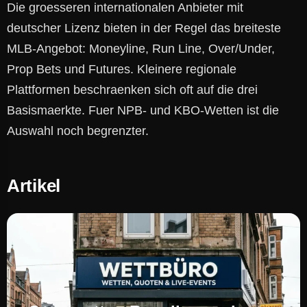
Die groesseren internationalen Anbieter mit
deutscher Lizenz bieten in der Regel das breiteste
MLB-Angebot: Moneyline, Run Line, Over/Under,
Prop Bets und Futures. Kleinere regionale
Plattformen beschraenken sich oft auf die drei
Basismaerkte. Fuer NPB- und KBO-Wetten ist die
Auswahl noch begrenzter.
Artikel