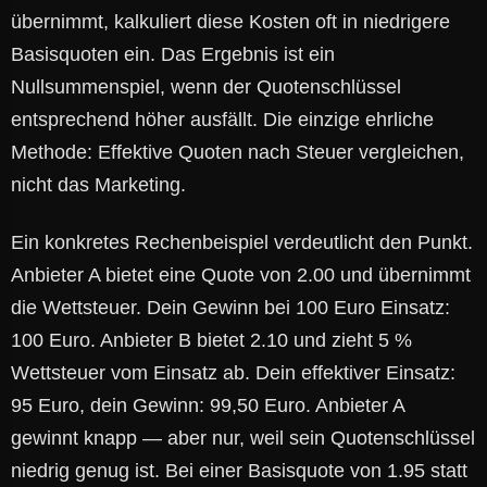
übernimmt, kalkuliert diese Kosten oft in niedrigere
Basisquoten ein. Das Ergebnis ist ein
Nullsummenspiel, wenn der Quotenschlüssel
entsprechend höher ausfällt. Die einzige ehrliche
Methode: Effektive Quoten nach Steuer vergleichen,
nicht das Marketing.
Ein konkretes Rechenbeispiel verdeutlicht den Punkt.
Anbieter A bietet eine Quote von 2.00 und übernimmt
die Wettsteuer. Dein Gewinn bei 100 Euro Einsatz:
100 Euro. Anbieter B bietet 2.10 und zieht 5 %
Wettsteuer vom Einsatz ab. Dein effektiver Einsatz:
95 Euro, dein Gewinn: 99,50 Euro. Anbieter A
gewinnt knapp — aber nur, weil sein Quotenschlüssel
niedrig genug ist. Bei einer Basisquote von 1.95 statt