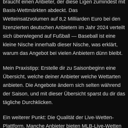
braucht einen Anbieter, der diese Ligen zumindest mit
Basis-Wettmärkten abdeckt. Das
Wetteinsatzvolumen auf 8,2 Milliarden Euro bei den
lizenzierten deutschen Anbietern im Jahr 2024 verteilt
sich überwiegend auf Fußball — Baseball ist eine
kleine Nische innerhalb dieser Nische, was erklärt,
warum das Angebot bei vielen Anbietern dünn bleibt.
Mein Praxistipp: Erstelle dir zu Saisonbeginn eine
Übersicht, welche deiner Anbieter welche Wettarten
anbieten. Die Angebote ändern sich selten während
der Saison, und mit dieser Übersicht sparst du dir das
tägliche Durchklicken.
Ein weiterer Punkt: Die Qualität der Live-Wetten-
Plattform. Manche Anbieter bieten MLB-Live-Wetten