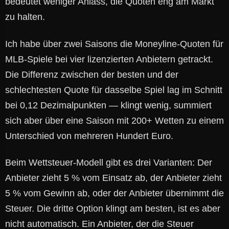
bedeutet weniger Anlass, die Quoten eng am Markt
zu halten.
Ich habe über zwei Saisons die Moneyline-Quoten für
MLB-Spiele bei vier lizenzierten Anbietern getrackt.
Die Differenz zwischen der besten und der
schlechtesten Quote für dasselbe Spiel lag im Schnitt
bei 0,12 Dezimalpunkten — klingt wenig, summiert
sich aber über eine Saison mit 200+ Wetten zu einem
Unterschied von mehreren Hundert Euro.
Beim Wettsteuer-Modell gibt es drei Varianten: Der
Anbieter zieht 5 % vom Einsatz ab, der Anbieter zieht
5 % vom Gewinn ab, oder der Anbieter übernimmt die
Steuer. Die dritte Option klingt am besten, ist es aber
nicht automatisch. Ein Anbieter, der die Steuer