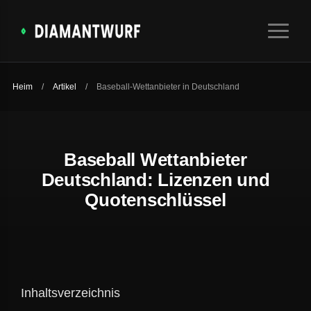
Heim
/
Artikel
/
Baseball-Wettanbieter in Deutschland
Baseball Wettanbieter
Deutschland: Lizenzen und
Quotenschlüssel
Inhaltsverzeichnis