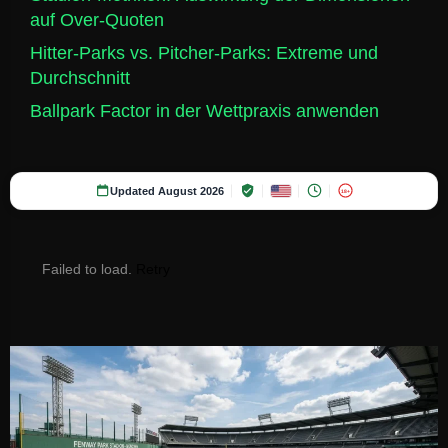
auf Over-Quoten
Hitter-Parks vs. Pitcher-Parks: Extreme und
Durchschnitt
Ballpark Factor in der Wettpraxis anwenden
Updated August 2026
18+
Failed to load.
Retry